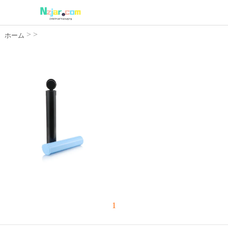
>
>
ホーム
1